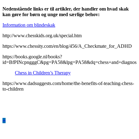
Nedenstående links er til artikler, der handler om hvad skak
kan gøre for børn og unge med særlige behov:
Information om blindeskak
http://www.chesskids.org.uk/special.htm
https://www.chessity.com/en/blog/456/A_Checkmate_for_ADHD
https://books.google.nl/books?
id=BfPINcpngggC&pg=PA58&lpg=PA58&dq=chess+and+diagn
Chess in Children’s Therapy
https://www.dadsuggests.com/home/the-benefits-of-teaching-chess-
to-children