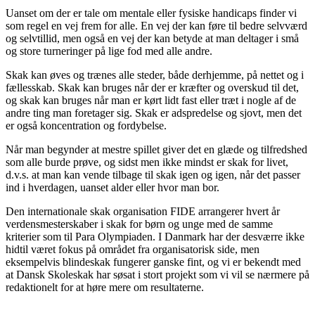
Uanset om der er tale om mentale eller fysiske handicaps finder vi
som regel en vej frem for alle. En vej der kan føre til bedre selvværd
og selvtillid, men også en vej der kan betyde at man deltager i små
og store turneringer på lige fod med alle andre.
Skak kan øves og trænes alle steder, både derhjemme, på nettet og i
fællesskab. Skak kan bruges når der er kræfter og overskud til det,
og skak kan bruges når man er kørt lidt fast eller træt i nogle af de
andre ting man foretager sig. Skak er adspredelse og sjovt, men det
er også koncentration og fordybelse.
Når man begynder at mestre spillet giver det en glæde og tilfredshed
som alle burde prøve, og sidst men ikke mindst er skak for livet,
d.v.s. at man kan vende tilbage til skak igen og igen, når det passer
ind i hverdagen, uanset alder eller hvor man bor.
Den internationale skak organisation FIDE arrangerer hvert år
verdensmesterskaber i skak for børn og unge med de samme
kriterier som til Para Olympiaden. I Danmark har der desværre ikke
hidtil været fokus på området fra organisatorisk side, men
eksempelvis blindeskak fungerer ganske fint, og vi er bekendt med
at Dansk Skoleskak har søsat i stort projekt som vi vil se nærmere på
redaktionelt for at høre mere om resultaterne.