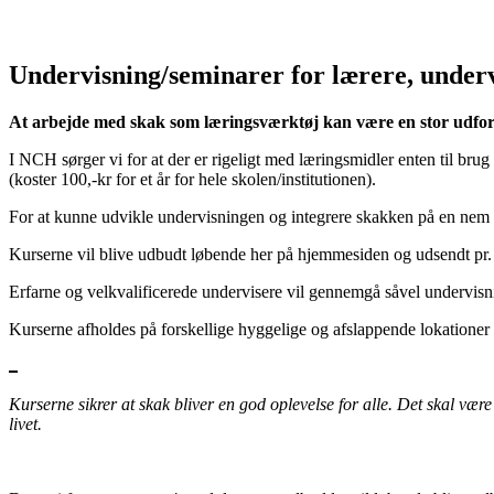
Undervisning/seminarer for lærere, under
At arbejde med skak som læringsværktøj kan være en stor udford
I NCH sørger vi for at der er rigeligt med læringsmidler enten til brug
(koster 100,-kr for et år for hele skolen/institutionen).
For at kunne udvikle undervisningen og integrere skakken på en nem o
Kurserne vil blive udbudt løbende her på hjemmesiden og udsendt pr
Erfarne og velkvalificerede undervisere vil gennemgå såvel undervisni
Kurserne afholdes på forskellige hyggelige og afslappende lokationer 
Kurserne sikrer at skak bliver en god oplevelse for alle. Det skal væ
livet.