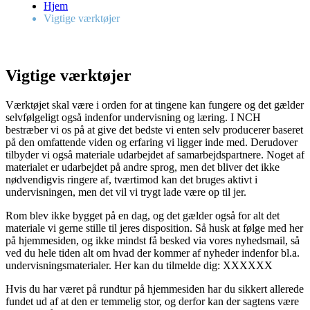
Hjem
Vigtige værktøjer
Vigtige værktøjer
Værktøjet skal være i orden for at tingene kan fungere og det gælder
selvfølgeligt også indenfor undervisning og læring. I NCH
bestræber vi os på at give det bedste vi enten selv producerer baseret
på den omfattende viden og erfaring vi ligger inde med. Derudover
tilbyder vi også materiale udarbejdet af samarbejdspartnere. Noget af
materialet er udarbejdet på andre sprog, men det bliver det ikke
nødvendigvis ringere af, tværtimod kan det bruges aktivt i
undervisningen, men det vil vi trygt lade være op til jer.
Rom blev ikke bygget på en dag, og det gælder også for alt det
materiale vi gerne stille til jeres disposition. Så husk at følge med her
på hjemmesiden, og ikke mindst få besked via vores nyhedsmail, så
ved du hele tiden alt om hvad der kommer af nyheder indenfor bl.a.
undervisningsmaterialer. Her kan du tilmelde dig: XXXXXX
Hvis du har været på rundtur på hjemmesiden har du sikkert allerede
fundet ud af at den er temmelig stor, og derfor kan der sagtens være