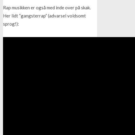
Rap musikken er også med inde over på skak.
Her lidt “gangsterrap” (advarsel voldsomt
sprog!):