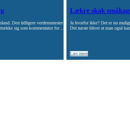
ig
Lækre skak småkager
land. Den tidligere verdensmester i
Ja hvorfor ikke? Det er nu muli
t trække sig som kommentator for
Det næste bliver at man også kan
Læs mere