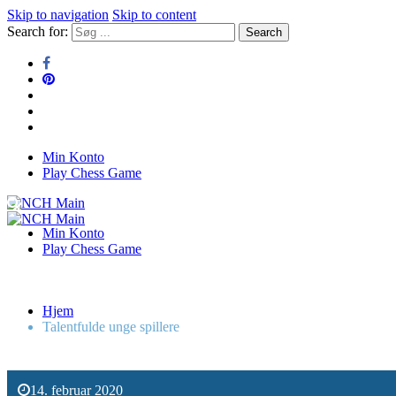
Skip to navigation
Skip to content
Search for:
Min Konto
NCH Main
Play Chess Game
NCH Main
Min Konto
Play Chess Game
Hjem
Talentfulde unge spillere
14. februar 2020