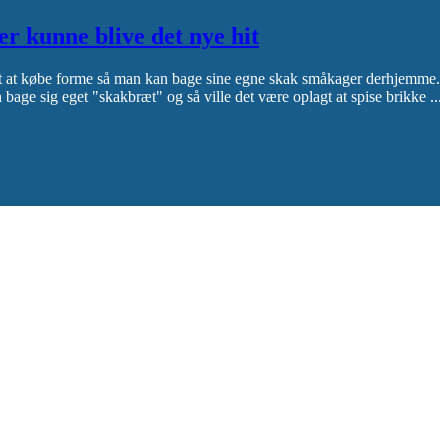
 kunne blive det nye hit
gt at købe forme så man kan bage sine egne skak småkager derhjemme.
 bage sig eget "skakbræt" og så ville det være oplagt at spise brikke