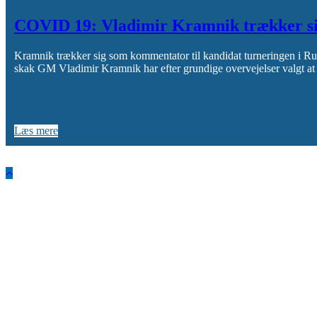
COVID 19: Vladimir Kramnik trækker s
Kramnik trækker sig som kommentator til kandidat turneringen i Rus
skak GM Vladimir Kramnik har efter grundige overvejelser valgt a
Læs mere